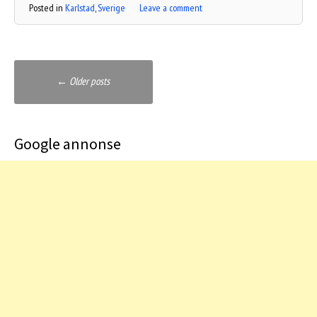
Posted in
Karlstad
,
Sverige
Leave a comment
Posts
←
Older posts
navigation
Google annonse