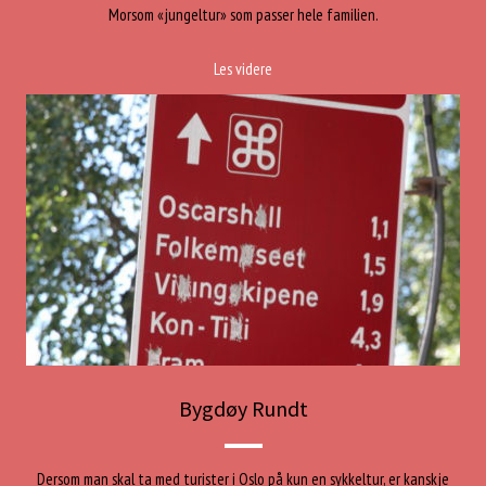
Morsom «jungeltur» som passer hele familien.
Les videre
Bygdøy Rundt
Dersom man skal ta med turister i Oslo på kun en sykkeltur, er kanskje