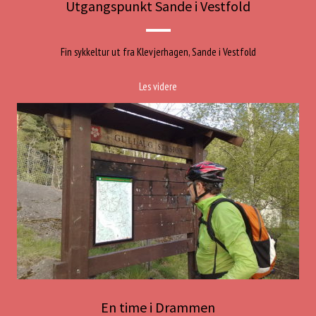
Utgangspunkt Sande i Vestfold
Fin sykkeltur ut fra Klevjerhagen, Sande i Vestfold
Les videre
En time i Drammen