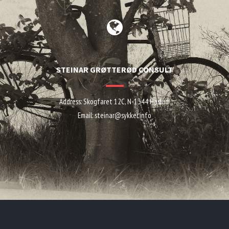
STEINAR GRØTTERØD CONSULT
Address:
Skogfaret 12C, N-1344 Haslum
Email:
steinar@sykkel.info