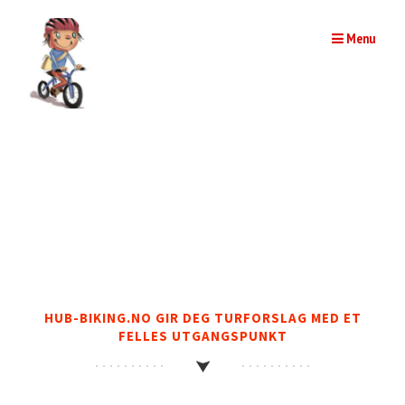
Skip
to
Menu
content
Sykkelturer med samme utgangspunkt
HUB-BIKING.NO GIR DEG TURFORSLAG MED ET
FELLES UTGANGSPUNKT