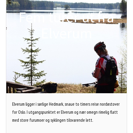
Fem turer ut fra
Elverum
Elverum ligger i sørlige Hedmark, snaue to timers reise nordøstover
for Oslo. I utgangspunktet er Elverum og nær omegn rimelig flatt
med store furumoer og syklingen tilsvarende lett.