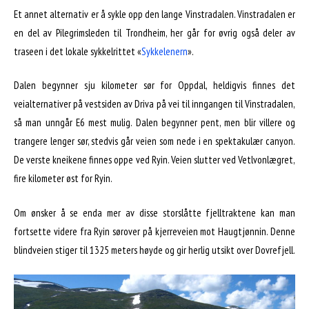
Et annet alternativ er å sykle opp den lange Vinstradalen. Vinstradalen er
en del av Pilegrimsleden til Trondheim, her går for øvrig også deler av
traseen i det lokale sykkelrittet «
Sykkelenern
».
Dalen begynner sju kilometer sør for Oppdal, heldigvis finnes det
veialternativer på vestsiden av Driva på vei til inngangen til Vinstradalen,
så man unngår E6 mest mulig. Dalen begynner pent, men blir villere og
trangere lenger sør, stedvis går veien som nede i en spektakulær canyon.
De verste kneikene finnes oppe ved Ryin. Veien slutter ved Vetlvonlægret,
fire kilometer øst for Ryin.
Om ønsker å se enda mer av disse storslåtte fjelltraktene kan man
fortsette videre fra Ryin sørover på kjerreveien mot Haugtjønnin. Denne
blindveien stiger til 1325 meters høyde og gir herlig utsikt over Dovrefjell.