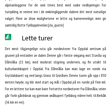
alpinanleggene for de som trives best med raske nedkjøringer. For
tursykling er veiene inn i de omkringliggende dalene det mest naturlige
valget. Flere av disse mulighetene er lette og barnevennlige, men gir
samtidig flotte fjellopplevelser.[/su_quote]
Lette turer
Det mest tilgjengelige ruta går nordøstover fra Oppdal sentrum på
grusvei på vestsiden av dalen. Denne går i første omgang mot Stavåa og
Dånnålia (11 km), med moderat stigning underveis, og fin utsikt til
kulturlandskapet i Oppdal. Fra Dånnålia kan man lage en runde via
Grytdalskaret og ned langs Gisna til Gisnåsen. Denne turen går opp i 850
meters høyde, og blir med start og mål i Oppdal på en runde på fem mil.
For en lettere tur kan man bare fortsette nordøstover fra Dånnålia, veien
går forbi gårdsbruk og gjennom småkupert fjellskog videre helt til Berkåk
(36 km en vei).