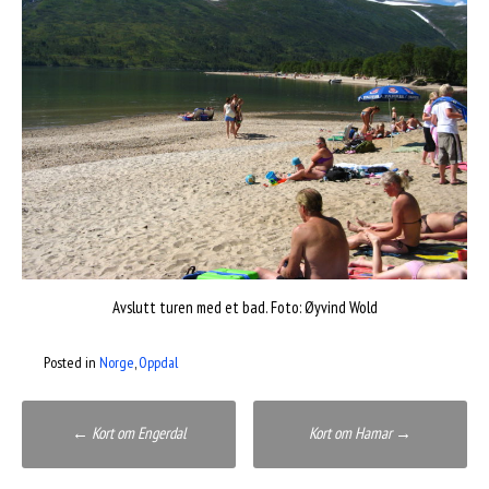
Avslutt turen med et bad. Foto: Øyvind Wold
Posted in
Norge
,
Oppdal
Post
←
Kort om Engerdal
Kort om Hamar
→
navigation