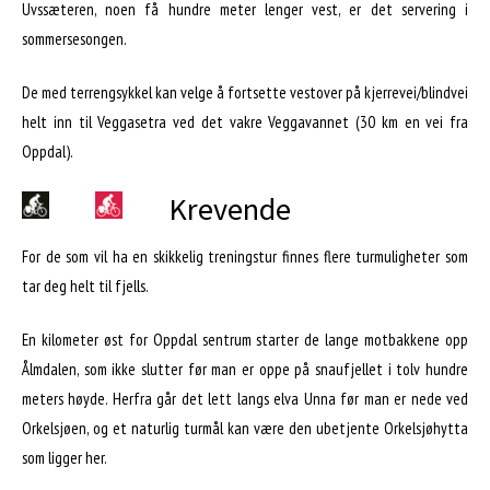
Uvssæteren, noen få hundre meter lenger vest, er det servering i
sommersesongen.
De med terrengsykkel kan velge å fortsette vestover på kjerrevei/blindvei
helt inn til Veggasetra ved det vakre Veggavannet (30 km en vei fra
Oppdal).
Krevende
For de som vil ha en skikkelig treningstur finnes flere turmuligheter som
tar deg helt til fjells.
En kilometer øst for Oppdal sentrum starter de lange motbakkene opp
Ålmdalen, som ikke slutter før man er oppe på snaufjellet i tolv hundre
meters høyde. Herfra går det lett langs elva Unna før man er nede ved
Orkelsjøen, og et naturlig turmål kan være den ubetjente Orkelsjøhytta
som ligger her.