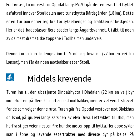
Fra Lønset, to mil vest for Oppdal langs FV.70, går det en svært lettsyklet
asfaltvei innover Storlidalen mot turisthytta Bårdsgården (18 km). Dette
er en tur som egner seg bra for sykkelhenger, og trafikken er beskjeden.
Her er det badeplasser flere steder langs Ångardsvannet. Utsikt til noen
av de mest dramatiske toppene i Trollheimen underveis.
Denne turen kan forlenges inn til Storli og Tovatna (27 km en vei fra
Lønset), men får da noen motbakker etter Storli.
Middels krevende
Turen inn til den ubetjente Dindalshytta i Dindalen (22 km en vei) byr
mot slutten på flere kilometer med motbakker, men er vel verdt strevet
for de som velger denne ruta. Turen går fra Oppdal vestover mot Blokkhus
og Ishol, på grusvei langs sørsiden av elva Driva. Lettsyklet til Ishol, men
herfra stiger veien nesten fire hundre meter opp til hytta. Her oppe sykler
man i åpne og levende setertrakter med diverse dyr på beite. På