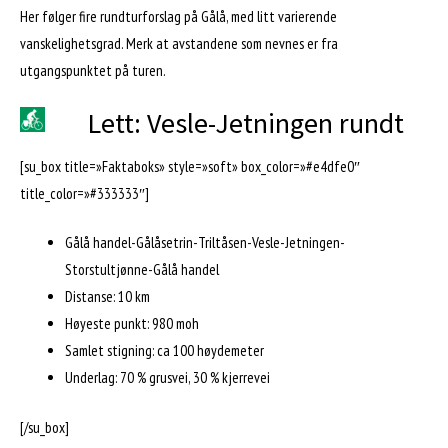
Her følger fire rundturforslag på Gålå, med litt varierende
vanskelighetsgrad. Merk at avstandene som nevnes er fra
utgangspunktet på turen.
Lett: Vesle-Jetningen rundt
[su_box title=»Faktaboks» style=»soft» box_color=»#e4dfe0″
title_color=»#333333″]
Gålå handel-Gålåsetrin-Triltåsen-Vesle-Jetningen-
Storstultjønne-Gålå handel
Distanse: 10 km
Høyeste punkt: 980 moh
Samlet stigning: ca 100 høydemeter
Underlag: 70 % grusvei, 30 % kjerrevei
[/su_box]