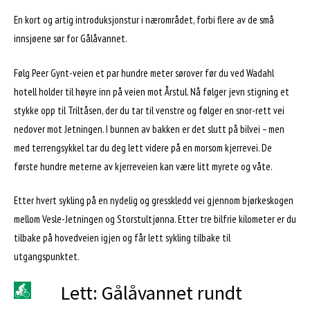
En kort og artig introduksjonstur i nærområdet, forbi flere av de små
innsjøene sør for Gålåvannet.
Følg Peer Gynt-veien et par hundre meter sørover før du ved Wadahl
hotell holder til høyre inn på veien mot Årstul. Nå følger jevn stigning et
stykke opp til Triltåsen, der du tar til venstre og følger en snor-rett vei
nedover mot Jetningen. I bunnen av bakken er det slutt på bilvei – men
med terrengsykkel tar du deg lett videre på en morsom kjerrevei. De
første hundre meterne av kjerreveien kan være litt myrete og våte.
Etter hvert sykling på en nydelig og gresskledd vei gjennom bjørkeskogen
mellom Vesle-Jetningen og Storstultjønna. Etter tre bilfrie kilometer er du
tilbake på hovedveien igjen og får lett sykling tilbake til
utgangspunktet.
Lett: Gålåvannet rundt