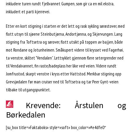
inkludere turen rundt fjellvannet Gumpen, som gir ca en mil ekstra,
inkludert et parti kjerrevei.
Etter en kort stigning i starten er det lett og rask sykling sørøstover, med
flott utsyn til sjøene Steinbutjørna, Andortjønna, og Skjervungen. Lang
stigning fra Toftsetra og sørover, flott utsikt på toppen av bajjen, både
mot Rondane og Jotunheimen. Småkupert videre til krysset ved Fagerhøi,
ta venstre, skiltet ”Vendalen”. Lettsyklet gjennom flere setergrender ned
til Vendalvannet, fin raste/badeplass her like ved veien. Videre rundt
Jomfrustod, skarpt venstre i kryss etter Hattstod. Merkbar stigning opp
Grevsjødalen før man cruiser ned til Toftsetra og tar Peer Gynt-veien
tilbake til utgangspunktet.
Krevende: Årstulen og
Børkedalen
[su_box title=»Faktaboks» style=»soft» box_color=»#e4dfe0″