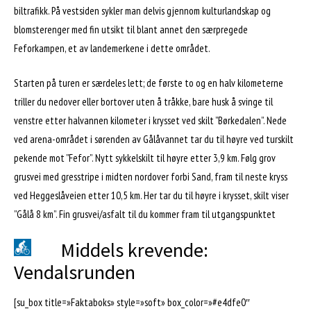
biltrafikk. På vestsiden sykler man delvis gjennom kulturlandskap og
blomsterenger med fin utsikt til blant annet den særpregede
Feforkampen, et av landemerkene i dette området.
Starten på turen er særdeles lett; de første to og en halv kilometerne
triller du nedover eller bortover uten å tråkke, bare husk å svinge til
venstre etter halvannen kilometer i krysset ved skilt ”Børkedalen”. Nede
ved arena-området i sørenden av Gålåvannet tar du til høyre ved turskilt
pekende mot ”Fefor”. Nytt sykkelskilt til høyre etter 3,9 km. Følg grov
grusvei med gresstripe i midten nordover forbi Sand, fram til neste kryss
ved Heggeslåveien etter 10,5 km. Her tar du til høyre i krysset, skilt viser
”Gålå 8 km”. Fin grusvei/asfalt til du kommer fram til utgangspunktet
Middels krevende:
Vendalsrunden
[su_box title=»Faktaboks» style=»soft» box_color=»#e4dfe0″