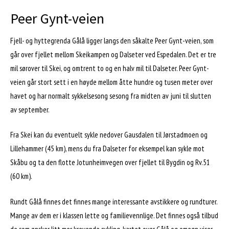
Peer Gynt-veien
Fjell- og hyttegrenda Gålå ligger langs den såkalte Peer Gynt-veien, som
går over fjellet mellom Skeikampen og Dalseter ved Espedalen. Det er tre
mil sørover til Skei, og omtrent to og en halv mil til Dalseter. Peer Gynt-
veien går stort sett i en høyde mellom åtte hundre og tusen meter over
havet og har normalt sykkelsesong sesong fra midten av juni til slutten
av september.
Fra Skei kan du eventuelt sykle nedover Gausdalen til Jørstadmoen og
Lillehammer (45 km), mens du fra Dalseter for eksempel kan sykle mot
Skåbu og ta den flotte Jotunheimvegen over fjellet til Bygdin og Rv.51
(60 km).
Rundt Gålå finnes det finnes mange interessante avstikkere og rundturer.
Mange av dem er i klassen lette og familievennlige. Det finnes også tilbud