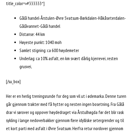
title_color=»#333333″]
Gålå handel-Årstulen-Øvre Svatsum-Børkdalen-Håkåseterdalen-
Gålåvannet-Gålå handel
Distanse: 44 km
Høyeste punkt: 1040 moh
Samlet stigning: ca 600 høydemeter
Underlag: ca 10% asfalt, en km svært dårlig kjerrevei, resten
grusvei,
[/su_box]
Her er en herlig treningsrunde for deg som vil ut i ødemarka. Denne turen
går gjennom trakter med få hytter og nesten ingen bosetning. Fra Gålå
drar vi sørover og oppover høydedraget via Årstulhøgda før det blir rask
sykling i lange nedoverbakker gjennom flere idylliske setergrender og til
et kort parti med asfalt i Øvre Svatsum. Herfra retur nordover gjennom