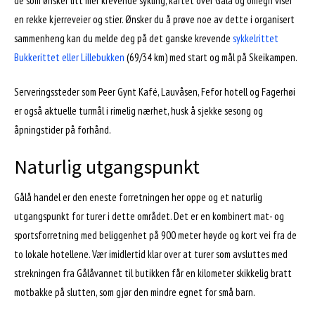
de som ønsker litt mer krevende sykling, kartet over Gålå og omegn viser
en rekke kjerreveier og stier. Ønsker du å prøve noe av dette i organisert
sammenheng kan du melde deg på det ganske krevende
sykkelrittet
Bukkerittet eller Lillebukken
(69/34 km) med start og mål på Skeikampen.
Serveringssteder som Peer Gynt Kafé, Lauvåsen, Fefor hotell og Fagerhøi
er også aktuelle turmål i rimelig nærhet, husk å sjekke sesong og
åpningstider på forhånd.
Naturlig utgangspunkt
Gålå handel er den eneste forretningen her oppe og et naturlig
utgangspunkt for turer i dette området. Det er en kombinert mat- og
sportsforretning med beliggenhet på 900 meter høyde og kort vei fra de
to lokale hotellene. Vær imidlertid klar over at turer som avsluttes med
strekningen fra Gålåvannet til butikken får en kilometer skikkelig bratt
motbakke på slutten, som gjør den mindre egnet for små barn.