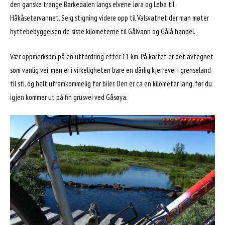
den ganske trange Børkedalen langs elvene Jøra og Leba til
Håkåsetervannet. Seig stigning videre opp til Valsvatnet der man møter
hyttebebyggelsen de siste kilometerne til Gålvann og Gålå handel.
Vær oppmerksom på en utfordring etter 11 km. På kartet er det avtegnet
som vanlig vei, men er i virkeligheten bare en dårlig kjerrevei i grenseland
til sti, og helt uframkommelig for biler. Den er ca en kilometer lang, før du
igjen kommer ut på fin grusvei ved Gåsøya.