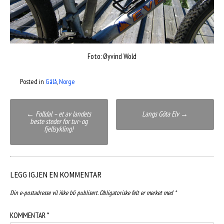
Foto: Øyvind Wold
Posted in
Gålå
,
Norge
Post
←
Folldal – et av landets
Langs Göta Elv
→
beste steder for tur- og
navigation
fjellsykling!
LEGG IGJEN EN KOMMENTAR
Din e-postadresse vil ikke bli publisert.
Obligatoriske felt er merket med
*
KOMMENTAR
*