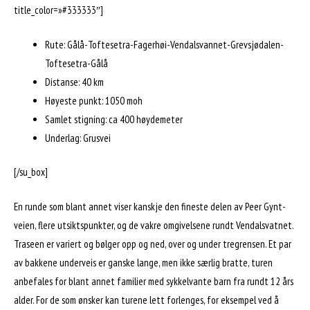
title_color=»#333333″]
Rute: Gålå-Toftesetra-Fagerhøi-Vendalsvannet-Grevsjødalen-
Toftesetra-Gålå
Distanse: 40 km
Høyeste punkt: 1050 moh
Samlet stigning: ca 400 høydemeter
Underlag: Grusvei
[/su_box]
En runde som blant annet viser kanskje den fineste delen av Peer Gynt-
veien, flere utsiktspunkter, og de vakre omgivelsene rundt Vendalsvatnet.
Traseen er variert og bølger opp og ned, over og under tregrensen. Et par
av bakkene underveis er ganske lange, men ikke særlig bratte, turen
anbefales for blant annet familier med sykkelvante barn fra rundt 12 års
alder. For de som ønsker kan turene lett forlenges, for eksempel ved å