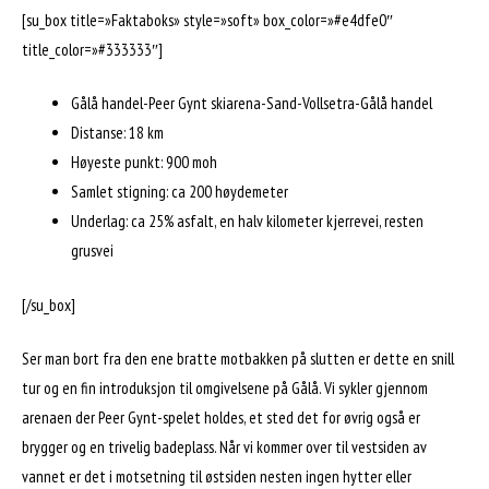
[su_box title=»Faktaboks» style=»soft» box_color=»#e4dfe0″
title_color=»#333333″]
Gålå handel-Peer Gynt skiarena-Sand-Vollsetra-Gålå handel
Distanse: 18 km
Høyeste punkt: 900 moh
Samlet stigning: ca 200 høydemeter
Underlag: ca 25% asfalt, en halv kilometer kjerrevei, resten
grusvei
[/su_box]
Ser man bort fra den ene bratte motbakken på slutten er dette en snill
tur og en fin introduksjon til omgivelsene på Gålå. Vi sykler gjennom
arenaen der Peer Gynt-spelet holdes, et sted det for øvrig også er
brygger og en trivelig badeplass. Når vi kommer over til vestsiden av
vannet er det i motsetning til østsiden nesten ingen hytter eller