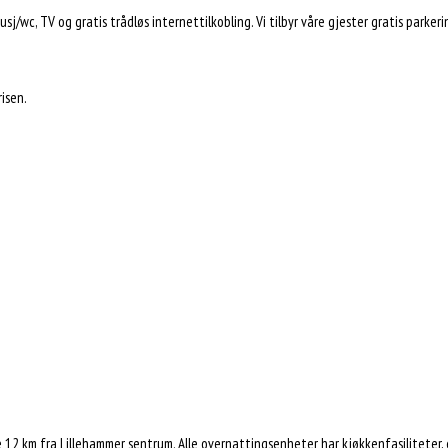
/wc, TV og gratis trådløs internettilkobling. Vi tilbyr våre gjester gratis parkeri
isen.
re 12 km fra Lillehammer sentrum. Alle overnattingsenheter har kjøkkenfasiliteter,