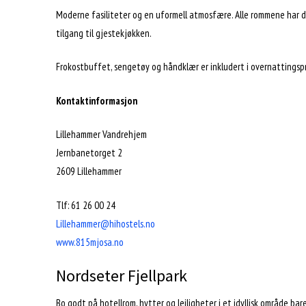
Moderne fasiliteter og en uformell atmosfære. Alle rommene har dusj
tilgang til gjestekjøkken.
Frokostbuffet, sengetøy og håndklær er inkludert i overnattingspr
Kontaktinformasjon
Lillehammer Vandrehjem
Jernbanetorget 2
2609 Lillehammer
Tlf: 61 26 00 24
Lillehammer@hihostels.no
www.815mjosa.no
Nordseter Fjellpark
Bo godt på hotellrom, hytter og leiligheter i et idyllisk område ba