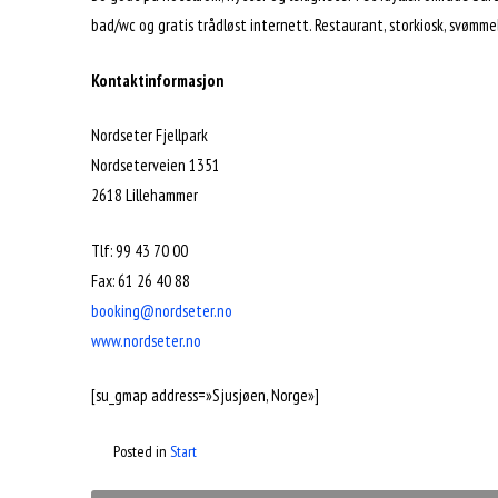
bad/wc og gratis trådløst internett. Restaurant, storkiosk, svømme
Kontaktinformasjon
Nordseter Fjellpark
Nordseterveien 1351
2618 Lillehammer
Tlf: 99 43 70 00
Fax: 61 26 40 88
booking@nordseter.no
www.nordseter.no
[su_gmap address=»Sjusjøen, Norge»]
Posted in
Start