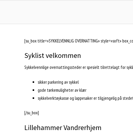
[su_box title=»SYKKELVENNLIG OVERNATTING» style=»soft» box_co
Syklist velkommen
Sykkelvennlige overnattingssteder er spesielt tilrettelagt for sykl
sikker parkering av sykkel
gode tørkemuligheter av klær
sykkelverktøykasse og lappesaker er tilgjengelig på stede
[/su_box]
Lillehammer Vandrerhjem