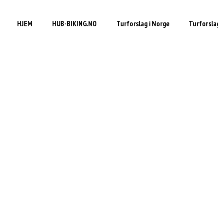
HJEM
HUB-BIKING.NO
Turforslag i Norge
Turforslag
Kort om Sjusjøen