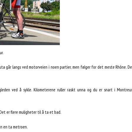
ur.
Ruta går langs ved motorveien i noen partier, men følger for det meste Rhône. D
leden ved å sykle. Kilometerene ruller raskt unna og du er snart i Montreu
et er flere muligheter til å ta et bad.
an en ta metroen.