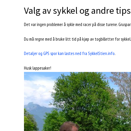
Valg av sykkel og andre tips
Det var ingen problemer å sykle med racer på disse turene. Gruspar
Du må regne med å bruke litt tid på kjøp av togbilletter for sykkel
Detaljer og GPS spor kan lastes ned fra SykkelStien.info
.
Husk lappesaker!