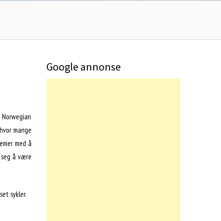
Google annonse
ed Norwegian
t hvor mange
blemer med å
 seg å være
et sykler.