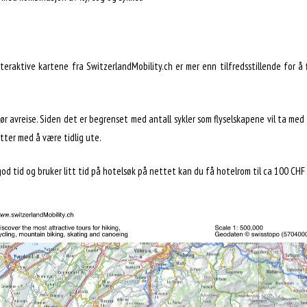
interaktive kartene fra SwitzerlandMobility.ch er mer enn tilfredsstillende for å 
 før avreise. Siden det er begrenset med antall sykler som flyselskapene vil ta med 
etter med å være tidlig ute.
god tid og bruker litt tid på hotelsøk på nettet kan du få hotelrom til ca 100 CHF 