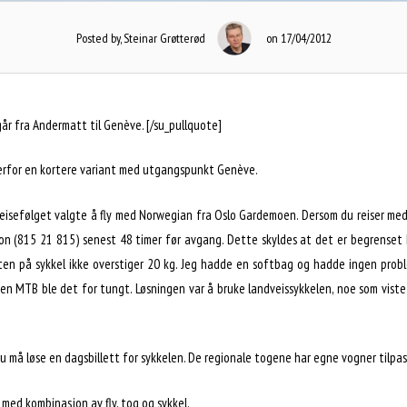
Posted by, Steinar Grøtterød
on 17/04/2012
år fra Andermatt til Genève. [/su_pullquote]
 derfor en kortere variant med utgangspunkt Genève.
 Reisefølget valgte å fly med Norwegian fra Oslo Gardemoen. Dersom du reiser m
lefon (815 21 815) senest 48 timer før avgang. Dette skyldes at det er begrense
ekten på sykkel ikke overstiger 20 kg. Jeg hadde en softbag og hadde ingen pro
 MTB ble det for tungt. Løsningen var å bruke landveissykkelen, noe som viste
 må løse en dagsbillett for sykkelen. De regionale togene har egne vogner tilpass
d kombinasjon av fly, tog og sykkel.