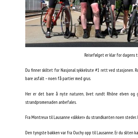
Reisefølget er klar for dagens t
Du finner skiltet for Nasjonal sykkelrute #1 rett ved stasjonen. 
bare asfalt – noen få partier med grus.
Her er det bare å nyte naturen, livet rundt Rhône elven og g
strandpromenaden anbefales.
Fra Montreux til Lausanne «slikker» du strandkanten noen steder. D
Den tyngste bakken var fra Ouchy opp til Lausanne. Er du sliten k