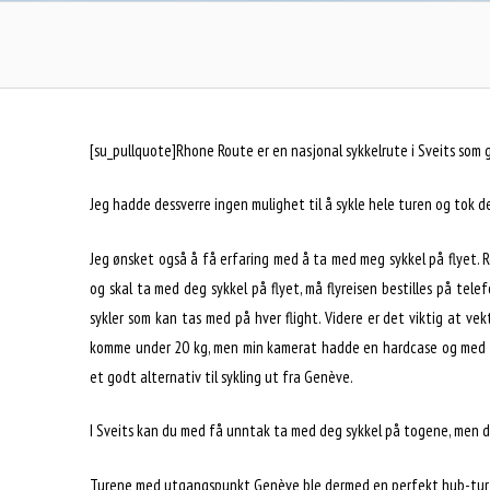
[su_pullquote]Rhone Route er en nasjonal sykkelrute i Sveits som g
Jeg hadde dessverre ingen mulighet til å sykle hele turen og tok
Jeg ønsket også å få erfaring med å ta med meg sykkel på flyet.
og skal ta med deg sykkel på flyet, må flyreisen bestilles på te
sykler som kan tas med på hver flight. Videre er det viktig at v
komme under 20 kg, men min kamerat hadde en hardcase og med en
et godt alternativ til sykling ut fra Genève.
I Sveits kan du med få unntak ta med deg sykkel på togene, men du
Turene med utgangspunkt Genève ble dermed en perfekt hub-tur me