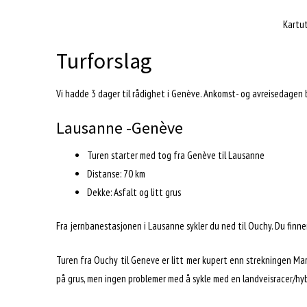
Kartut
Turforslag
Vi hadde 3 dager til rådighet i Genève. Ankomst- og avreisedagen 
Lausanne -Genève
Turen starter med tog fra Genève til Lausanne
Distanse: 70 km
Dekke: Asfalt og litt grus
Fra jernbanestasjonen i Lausanne sykler du ned til Ouchy. Du finn
Turen fra Ouchy til Geneve er litt mer kupert enn strekningen Ma
på grus, men ingen problemer med å sykle med en landveisracer/hyb