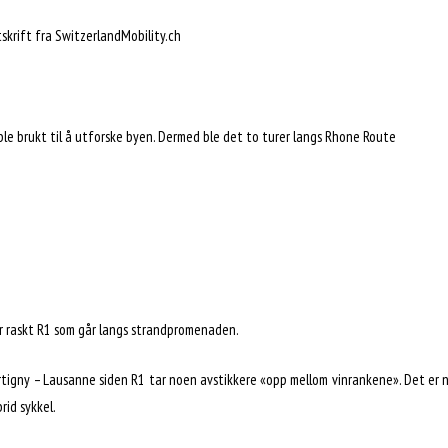
skrift fra SwitzerlandMobility.ch
ble brukt til å utforske byen. Dermed ble det to turer langs Rhone Route
er raskt R1 som går langs strandpromenaden.
rtigny – Lausanne siden R1 tar noen avstikkere «opp mellom vinrankene». Det er 
rid sykkel.