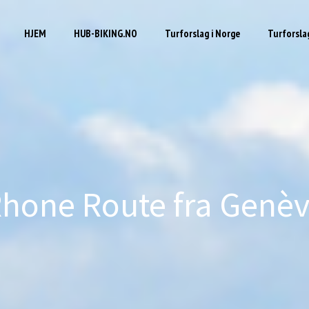
HJEM
HUB-BIKING.NO
Turforslag i Norge
Turforslag
hone Route fra Genè