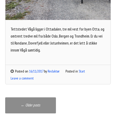
Tettstedet Vågå ligger i Ottadalen, tre mil vest for byen Otta, og
omtrent tredve mil fra både Oslo, Bergen og Trondheim. Er du vei
til Rondane, Dovrefjell eller Jotunheimen, er det lett å stikke
innom Vågå samtidig.
Posted on
16/11/2017
by
Redaktør
Posted in
Start
Leave a comment
Posts
←
Older posts
navigation